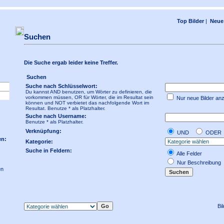
Top Bilder
|
Neue 
Suchen
Die Suche ergab leider keine Treffer.
Suchen
Suche nach Schlüsselwort:
Du kannst AND benutzen, um Wörter zu definieren, die
vorkommen müssen, OR für Wörter, die im Resultat sein
Nur neue Bilder an
können und NOT verbietet das nachfolgende Wort im
Resultat. Benutze * als Platzhalter.
Suche nach Username:
Benutze * als Platzhalter.
Verknüpfung:
UND
ODER
en:
Kategorie:
Suche in Feldern:
Alle Felder
Nur Beschreibung
en
Bi