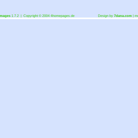
images
1.7.2 | Copyright © 2004
4homepages.de
Design by
7dana.com
| m