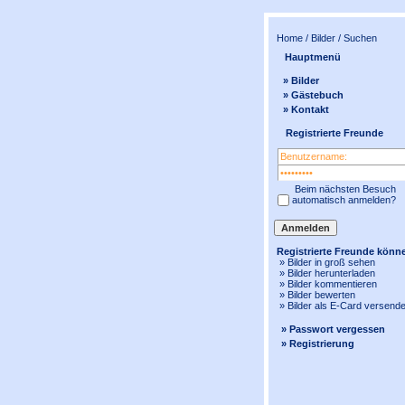
Home
/
Bilder
/ Suchen
Hauptmenü
» Bilder
» Gästebuch
» Kontakt
Registrierte Freunde
Beim nächsten Besuch
automatisch anmelden?
Registrierte Freunde könn
» Bilder in
groß
sehen
» Bilder herunterladen
» Bilder kommentieren
» Bilder bewerten
» Bilder als E-Card versend
» Passwort vergessen
» Registrierung