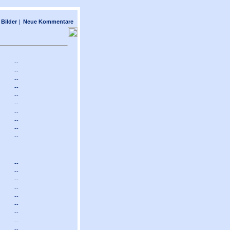
Bilder
|
Neue Kommentare
--
--
--
--
--
--
--
--
--
--
--
--
--
--
--
--
--
--
--