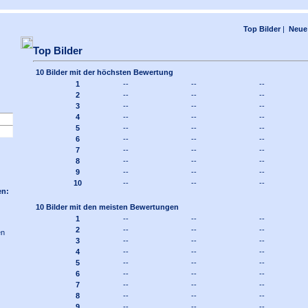
Top Bilder
|
Neue 
Top Bilder
10 Bilder mit der höchsten Bewertung
1
--
--
--
2
--
--
--
3
--
--
--
4
--
--
--
5
--
--
--
6
--
--
--
7
--
--
--
8
--
--
--
9
--
--
--
10
--
--
--
en:
10 Bilder mit den meisten Bewertungen
1
--
--
--
2
--
--
--
en
3
--
--
--
4
--
--
--
5
--
--
--
6
--
--
--
7
--
--
--
8
--
--
--
9
--
--
--