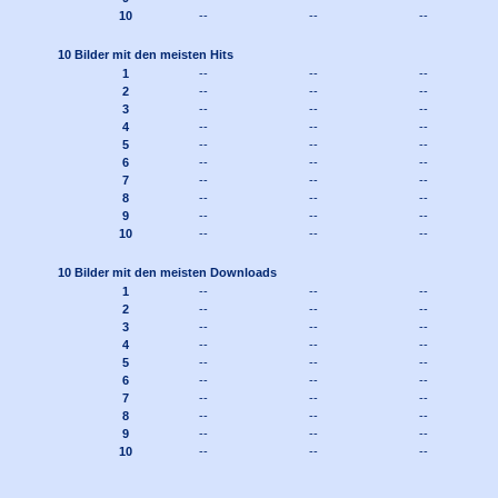
10
--
--
--
10 Bilder mit den meisten Hits
1
--
--
--
2
--
--
--
3
--
--
--
4
--
--
--
5
--
--
--
6
--
--
--
7
--
--
--
8
--
--
--
9
--
--
--
10
--
--
--
10 Bilder mit den meisten Downloads
1
--
--
--
2
--
--
--
3
--
--
--
4
--
--
--
5
--
--
--
6
--
--
--
7
--
--
--
8
--
--
--
9
--
--
--
10
--
--
--